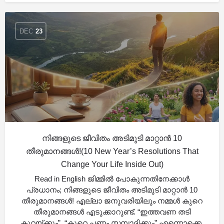
DEC
23
നിങ്ങളുടെ ജീവിതം അടിമുടി മാറ്റാൻ 10
തീരുമാനങ്ങൾ!(10 New Year’s Resolutions That
Change Your Life Inside Out)
Read in English ജിമ്മിൽ പോകുന്നതിനേക്കാൾ
പ്രധാനം; നിങ്ങളുടെ ജീവിതം അടിമുടി മാറ്റാൻ 10
തീരുമാനങ്ങൾ! എല്ലാ ജനുവരിയിലും നമ്മൾ കുറെ
തീരുമാനങ്ങൾ എടുക്കാറുണ്ട്. “ഇത്തവണ തടി
കുറയ്ക്കും”, “കുറെ പണം സമ്പാദിക്കും” എന്നൊക്കെ.